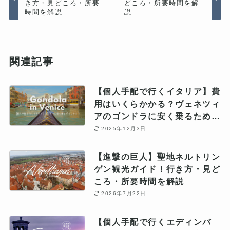
き方・見どころ・所要
どころ・所要時間を解
時間を解説
説
関連記事
【個人手配で行くイタリア】費
用はいくらかかる？ヴェネツィ
アのゴンドラに安く乗るための
3つのポイント
2025年12月3日
【進撃の巨人】聖地ネルトリン
ゲン観光ガイド！行き方・見ど
ころ・所要時間を解説
2026年7月22日
【個人手配で行くエディンバ