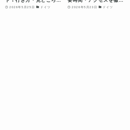
ド！行き方・見どころ・
要時間・アクセスを徹底
所要時間を解説
解説
2026年5月25日
ドイツ
2026年5月23日
ドイツ