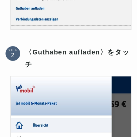
〈Guthaben aufladen〉をタッ
STEP
チ