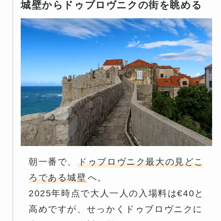
城壁からドゥブロヴニクの街を眺める
朝一番で、
ドゥブロヴニク最大の見どこ
ろである城壁
へ。
2025年時点で大人一人の入場料は€40と
高めですが、せっかくドゥブロヴニクに