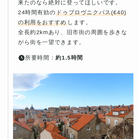
来たのなら絶対に登ってほしいです。
24時間有効の
ドゥブロヴニクパス(€40)
の利用をおすすめ
します。
全長約2kmあり、旧市街の周囲を歩きな
がら街を一望できます。
所要時間：
約1.5時間