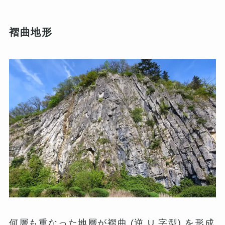
褶曲地形
何層も重なった地層が褶曲 (逆 U 字型) を形成