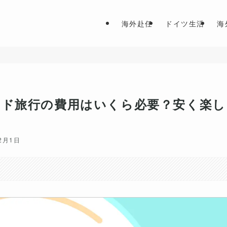
海外赴任
ドイツ生活
海
ンド旅行の費用はいくら必要？安く楽し
12月1日
。