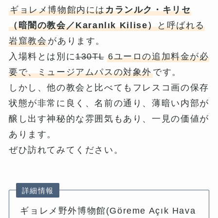
ギョレメ博物館内には
カランルク・キリセ
（暗闇の教会／Karanlık Kilise）
と呼ばれる
岩窟教会
があります。
入場料とは別に
130TL
6ユーロの追加料金が必
要で、ミュージアムパスの対象外
です。
しかし、他の教会と比べてもフレスコ画の保存
状態が非常に良く、名前の通り、薄暗い内部が
醸し出す神秘的な雰囲気もあり、一見の価値が
あります。
ぜひ訪れてみてください。
詳細情報
ギョレメ野外博物館(Göreme Açık Hava