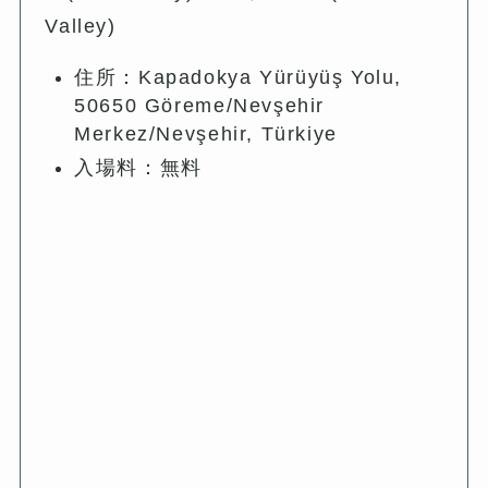
Valley)
住所：Kapadokya Yürüyüş Yolu,
50650 Göreme/Nevşehir
Merkez/Nevşehir, Türkiye
入場料：無料