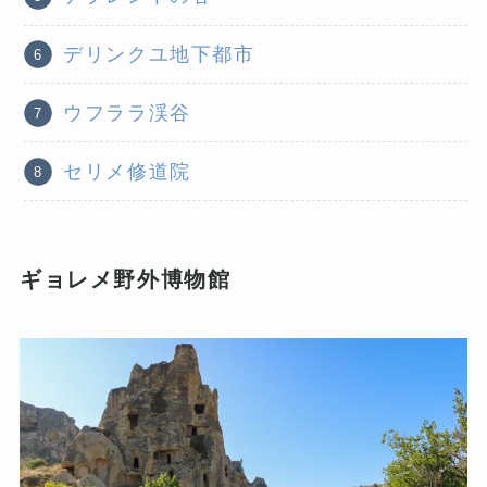
デリンクユ地下都市
ウフララ渓谷
セリメ修道院
ギョレメ野外博物館